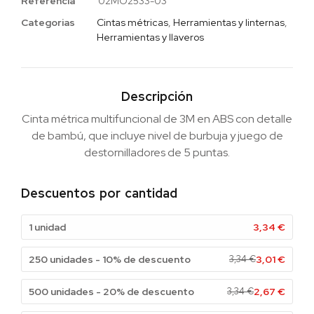
Referencia
02MO2533-03
Categorias
Cintas métricas
,
Herramientas y linternas
,
Herramientas y llaveros
Descripción
Cinta métrica multifuncional de 3M en ABS con detalle
de bambú, que incluye nivel de burbuja y juego de
destornilladores de 5 puntas.
Descuentos por cantidad
1 unidad
3,34
€
250 unidades - 10% de descuento
3,34
€
3,01
€
500 unidades - 20% de descuento
3,34
€
2,67
€