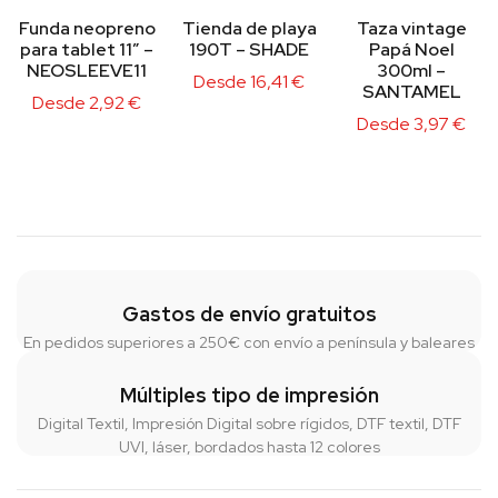
Funda neopreno
Tienda de playa
Taza vintage
para tablet 11″ –
190T – SHADE
Papá Noel
NEOSLEEVE11
300ml –
Desde
16,41
€
SANTAMEL
Desde
2,92
€
Desde
3,97
€
Gastos de envío gratuitos
En pedidos superiores a 250€ con envío a península y baleares
Múltiples tipo de impresión
Digital Textil, Impresión Digital sobre rígidos, DTF textil, DTF
UVI, láser, bordados hasta 12 colores