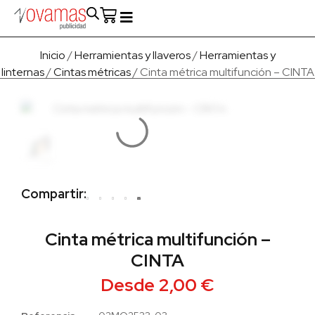
Fabricado en Europa
Para empresas
Quienes Somos
Inicio
/
Herramientas y llaveros
/
Herramientas y
linternas
/
Cintas métricas
/ Cinta métrica multifunción – CINTA
Compartir:
Cinta métrica multifunción –
CINTA
Desde
2,00
€