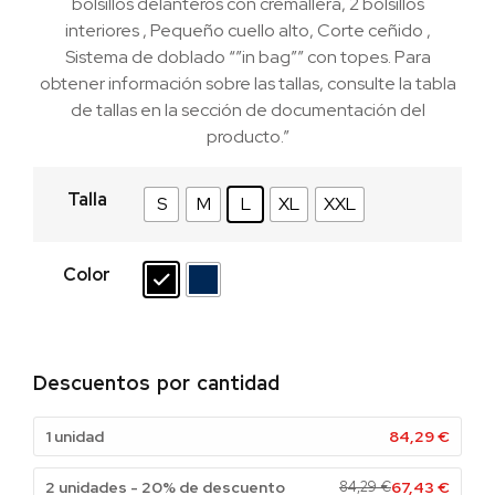
bolsillos delanteros con cremallera, 2 bolsillos
interiores , Pequeño cuello alto, Corte ceñido ,
Sistema de doblado “”in bag”” con topes. Para
obtener información sobre las tallas, consulte la tabla
de tallas en la sección de documentación del
producto.”
Talla
S
M
L
XL
XXL
Color
Descuentos por cantidad
1 unidad
84,29
€
2 unidades - 20% de descuento
84,29
€
67,43
€