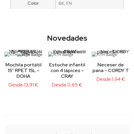
Color
BK, FN
Novedades
Mochila portátil
Estuche infantil
Neceser de
15″ RPET 15L –
con 4 lápices –
pana – CORDY T
DOHA
CRAY
Desde
1,94
€
Desde
13,91
€
Desde
0,65
€