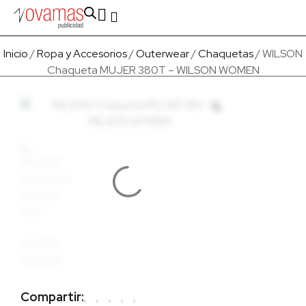
Fabricado en Europa
Para empresas
Quienes Somos
Inicio
/
Ropa y Accesorios
/
Outerwear
/
Chaquetas
/ WILSON
Chaqueta MUJER 380T – WILSON WOMEN
Compartir: