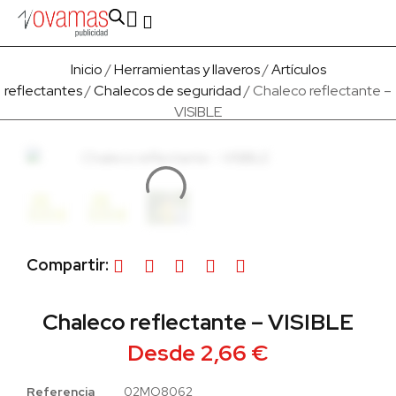
Fabricado en Europa
Para empresas
Quienes Somos
Inicio
/
Herramientas y llaveros
/
Artículos
reflectantes
/
Chalecos de seguridad
/ Chaleco reflectante –
VISIBLE
Compartir:
Chaleco reflectante – VISIBLE
Desde
2,66
€
Referencia
02MO8062