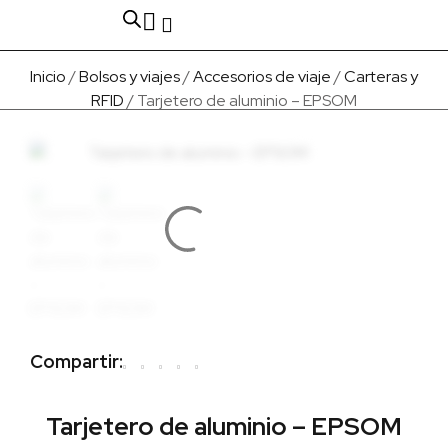
Fabricado en Europa
Para empresas
Quienes Somos
Inicio
/
Bolsos y viajes
/
Accesorios de viaje
/
Carteras y
RFID
/ Tarjetero de aluminio – EPSOM
Compartir:
Tarjetero de aluminio – EPSOM