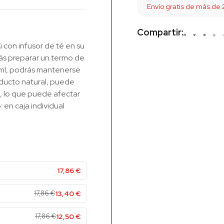
Envío gratis de más de
Compartir:
 con infusor de té en su
drás preparar un termo de
 ml, podrás mantenerse
oducto natural, puede
o, lo que puede afectar
: en caja individual
17,86
€
17,86
€
13,40
€
17,86
€
12,50
€