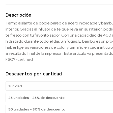
Descripción
Termo aislante de doble pared de acero inoxidable y bambú
interior. Gracias al infusor de té que lleva en su interior, po
té fresco con tu favorito sabor. Con una capacidad de 400
hidratado durante todo el día. Sin fugas. El bambú es un pr
haber ligeras variaciones de color y tamaño en cada artícul
al resultado final de la impresión. Este artículo va presentado
FSC®-certified
Descuentos por cantidad
1 unidad
25 unidades - 25% de descuento
50 unidades - 30% de descuento