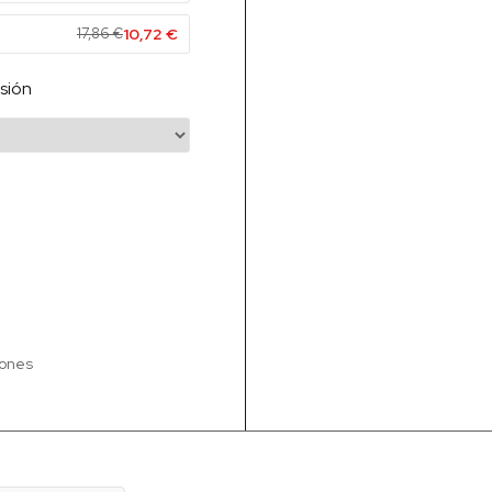
17,86
€
10,72
€
sión
iones