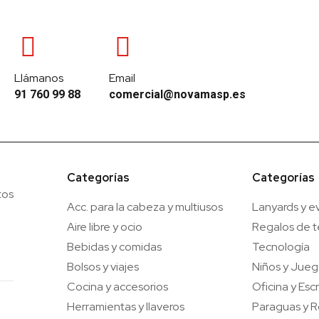
Llámanos
Email
91 760 99 88
comercial@novamasp.es
Categorías
Categorías
tos
Acc. para la cabeza y multiusos
Lanyards y e
Aire libre y ocio
Regalos de 
Bebidas y comidas
Tecnología
Bolsos y viajes
Niños y Jue
Cocina y accesorios
Oficina y Escr
Herramientas y llaveros
Paraguas y R