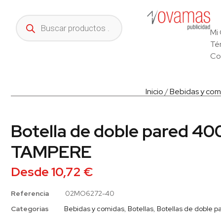
Mi
Té
Co
Inicio
/
Bebidas y com
Botella de doble pared 40
TAMPERE
Desde
10,72
€
Referencia
02MO6272-40
Categorias
Bebidas y comidas
,
Botellas
,
Botellas de doble p