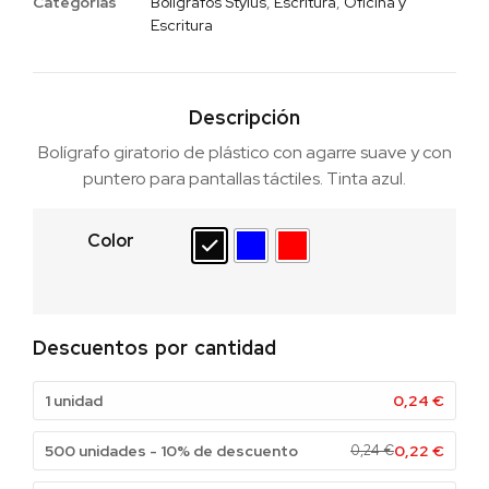
Categorias
Bolígrafos Stylus
,
Escritura
,
Oficina y
Escritura
Descripción
Bolígrafo giratorio de plástico con agarre suave y con
puntero para pantallas táctiles. Tinta azul.
Color
Descuentos por cantidad
1 unidad
0,24
€
500 unidades - 10% de descuento
0,24
€
0,22
€