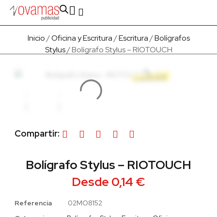
Fabricado en Europa
Para empresas
Quienes Somos
Inicio
/
Oficina y Escritura
/
Escritura
/
Bolígrafos
Stylus
/ Bolígrafo Stylus – RIOTOUCH
Compartir:
Bolígrafo Stylus – RIOTOUCH
Desde
0,14
€
Referencia
02MO8152