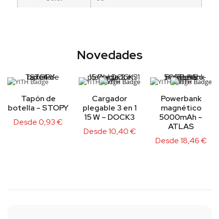
Novedades
Tapón de
Cargador
Powerbank
botella – STOPY
plegable 3 en 1
magnético
15 W – DOCK3
5000mAh –
Desde
0,93
€
ATLAS
Desde
10,40
€
Desde
18,46
€