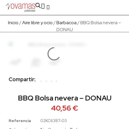
Fabricado en Europa
Para empresas
Quienes Somos
Inicio
/
Aire libre y ocio
/
Barbacoa
/ BBQ Bolsa nevera –
DONAU
Compartir:
BBQ Bolsa nevera – DONAU
40,56
€
Referencia
02KC6387-03