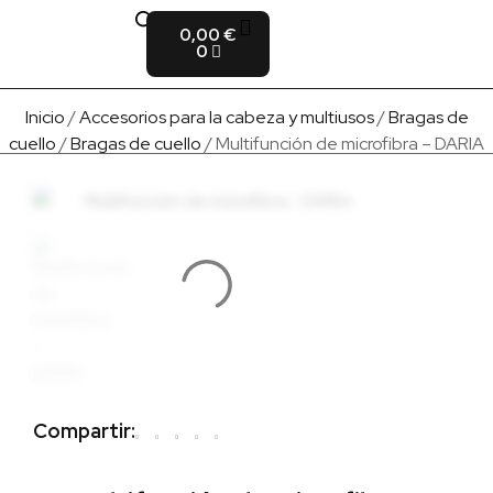
0,00
€
Fabricado en Europa
Para empresas
Quienes Somos
0
Inicio
/
Accesorios para la cabeza y multiusos
/
Bragas de
cuello
/
Bragas de cuello
/ Multifunción de microfibra – DARIA
Compartir: