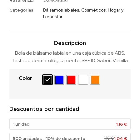
Referencia
02MO9586
Categorias
Bálsamos labiales
,
Cosméticos
,
Hogar y
bienestar
Descripción
Bola de bálsamo labial en una caja cúbica de ABS.
Testado dermatológicamente. SPF10. Sabor: Vainilla.
Color
Descuentos por cantidad
1 unidad
1,16
€
500 unidades - 10% de descuento
1,16
€
1,04
€