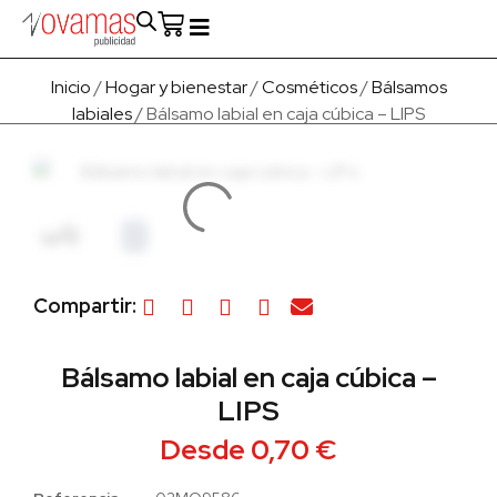
Fabricado en Europa
Para empresas
Quienes Somos
Inicio
/
Hogar y bienestar
/
Cosméticos
/
Bálsamos
labiales
/ Bálsamo labial en caja cúbica – LIPS
Compartir:
Bálsamo labial en caja cúbica –
LIPS
Desde
0,70
€