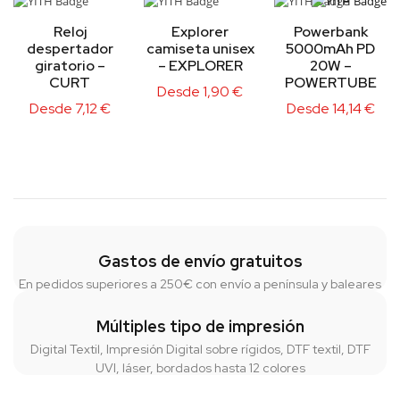
Reloj
Explorer
Powerbank
despertador
camiseta unisex
5000mAh PD
giratorio –
– EXPLORER
20W –
CURT
POWERTUBE
Desde
1,90
€
Desde
7,12
€
Desde
14,14
€
Gastos de envío gratuitos
En pedidos superiores a 250€ con envío a península y baleares
Múltiples tipo de impresión
Digital Textil, Impresión Digital sobre rígidos, DTF textil, DTF
UVI, láser, bordados hasta 12 colores