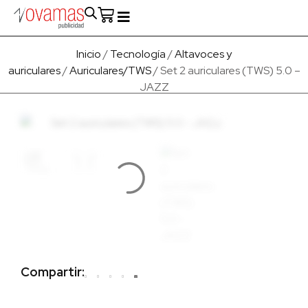
Fabricado en Europa
Para empresas
Quienes Somos
Inicio
/
Tecnología
/
Altavoces y
auriculares
/
Auriculares/TWS
/ Set 2 auriculares (TWS) 5.0 –
JAZZ
Compartir: