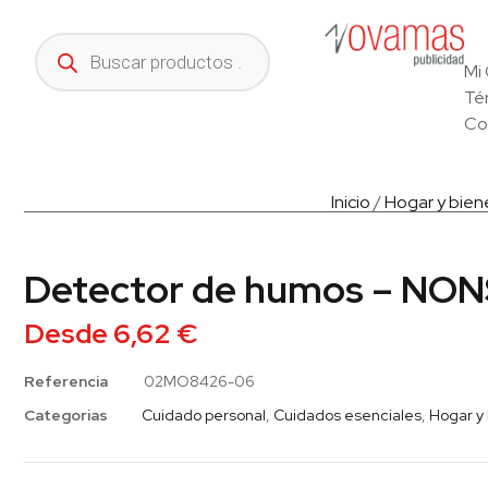
Mi
Té
Co
Inicio
/
Hogar y bien
Detector de humos – N
Desde
6,62
€
Referencia
02MO8426-06
Categorias
Cuidado personal
,
Cuidados esenciales
,
Hogar y