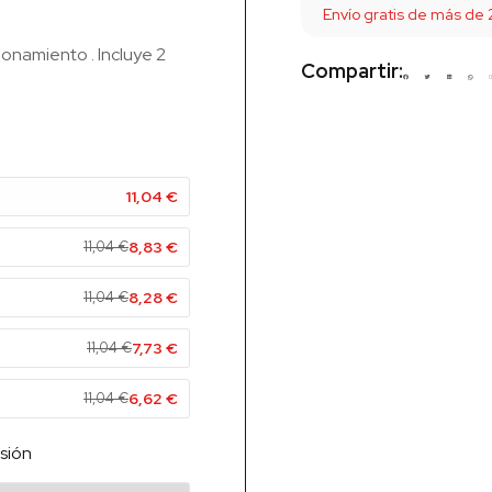
Envío gratis de más de
ionamiento . Incluye 2
Compartir:
11,04
€
11,04
€
8,83
€
11,04
€
8,28
€
11,04
€
7,73
€
11,04
€
6,62
€
sión