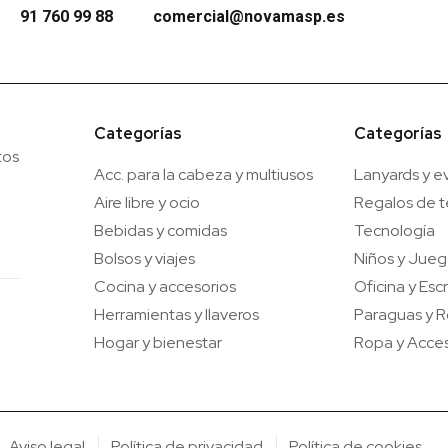
91 760 99 88
comercial@novamasp.es
Categorías
Categorías
tos
Acc. para la cabeza y multiusos
Lanyards y e
Aire libre y ocio
Regalos de 
Bebidas y comidas
Tecnología
Bolsos y viajes
Niños y Jue
Cocina y accesorios
Oficina y Escr
Herramientas y llaveros
Paraguas y R
Hogar y bienestar
Ropa y Acces
Aviso legal
Política de privacidad
Política de cookies