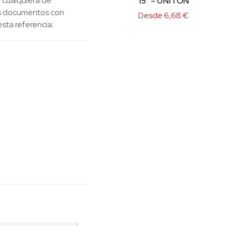
 cualquiera de
15″ – UNITON
los documentos con
Desde
6,68
€
esta referencia: