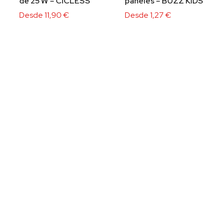
de 25 W – CICLESS
paneles – BUZZ KIDS
Desde
11,90
€
Desde
1,27
€