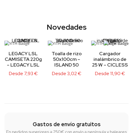
Novedades
LEGACY LSL
Toalla de rizo
Cargador
CAMISETA 220g
50x100cm –
inalámbrico de
– LEGACY LSL
ISLAND 50
25 W – CICLESS
Desde
7,93
€
Desde
3,02
€
Desde
11,90
€
Gastos de envío gratuitos
En pedidos superiores a 250€ con envío a península y baleares