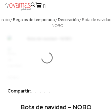
Fabricado en Europa
Para empresas
Quienes Somos
Inicio
/
Regalos de temporada
/
Decoración
/ Bota de navidad
– NOBO
Compartir:
Bota de navidad – NOBO