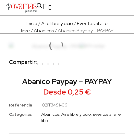
Fabricado en Europa
Para empresas
Quienes Somos
Inicio
/
Aire libre y ocio
/
Eventos al aire
libre
/
Abanicos
/ Abanico Paypay – PAYPAY
Compartir:
Abanico Paypay – PAYPAY
Desde
0,25
€
Referencia
02IT3491-06
Categorias
Abanicos
,
Aire libre y ocio
,
Eventos al aire
libre