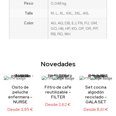
Peso
0,048 kg
Talla
M, L, XL, XXL, 3XL, 4XL
Color
AG, AQ, DB, EJ, FN, FU, GM,
GO, HB, HP, KG, OP, OR, PP,
RB, RD, WH
Novedades
Osito de
Filtro de café
Set cocina
peluche
reutilizable –
algodón
enfermera –
FILTER
reciclado –
NURSE
GALA SET
Desde
2,62
€
Desde
3,95
€
Desde
8,61
€