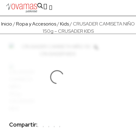
Fabricado en Europa
Para empresas
Quienes Somos
Inicio
/
Ropa y Accesorios
/
Kids
/ CRUSADER CAMISETA NIÑO
150g – CRUSADER KIDS
Compartir: