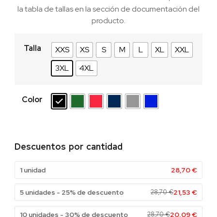
la tabla de tallas en la sección de documentación del
producto.
Talla
XXS
XS
S
M
L
XL
XXL
3XL
4XL
Color
Descuentos por cantidad
1 unidad
28,70
€
5 unidades - 25% de descuento
28,70
€
21,53
€
10 unidades - 30% de descuento
28,70
€
20,09
€