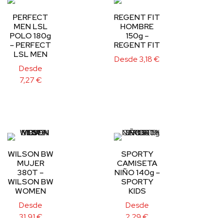
PERFECT
REGENT FIT
MEN LSL
HOMBRE
POLO 180g
150g –
– PERFECT
REGENT FIT
LSL MEN
Desde
3,18
€
Desde
7,27
€
WILSON BW
SPORTY
MUJER
CAMISETA
380T –
NIÑO 140g –
WILSON BW
SPORTY
WOMEN
KIDS
Desde
Desde
31,91
€
2,29
€