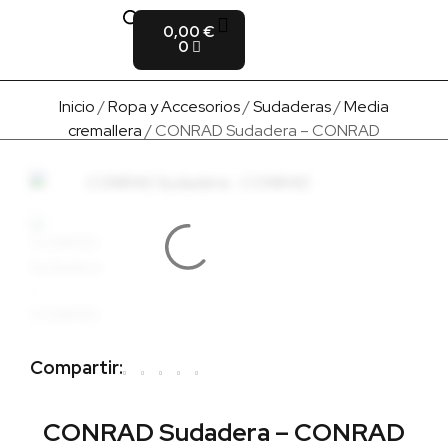
0,00
€
Fabricado en Europa
Para empresas
Quienes Somos
0
Inicio
/
Ropa y Accesorios
/
Sudaderas
/
Media
cremallera
/ CONRAD Sudadera – CONRAD
Compartir:
CONRAD Sudadera – CONRAD