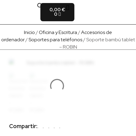
0,00
€
Fabricado en Europa
Para empresas
Quienes Somos
0
Inicio
/
Oficina y Escritura
/
Accesorios de
ordenador
/
Soportes para teléfonos
/ Soporte bambú tablet
– ROBIN
Compartir: