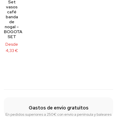
Set
vasos
café
banda
de
nogal –
BOGOTA
SET
Desde
4,33
€
Gastos de envío gratuitos
En pedidos superiores a 250€ con envío a península y baleares