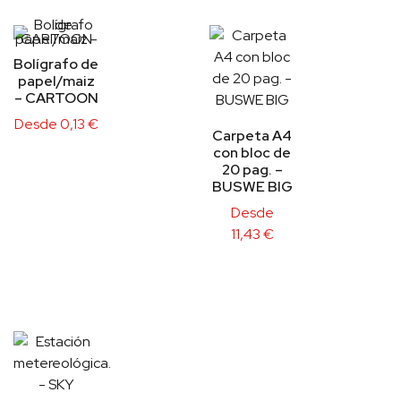
Bolígrafo de
papel/maiz
– CARTOON
Desde
0,13
€
Carpeta A4
con bloc de
20 pag. –
BUSWE BIG
Desde
11,43
€