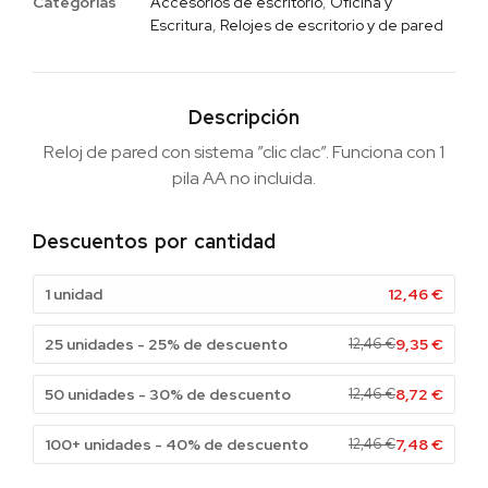
Categorias
Accesorios de escritorio
,
Oficina y
Escritura
,
Relojes de escritorio y de pared
Descripción
Reloj de pared con sistema ”clic clac”. Funciona con 1
pila AA no incluida.
Descuentos por cantidad
1 unidad
12,46
€
25 unidades - 25% de descuento
12,46
€
9,35
€
50 unidades - 30% de descuento
12,46
€
8,72
€
100+ unidades - 40% de descuento
12,46
€
7,48
€