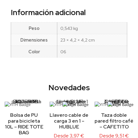
Información adicional
Peso
0,543 kg
Dimensiones
23 × 4,2 × 4,2 cm
Color
06
Novedades
Bolsa de PU
Llavero cable de
Taza doble
para bicicleta
carga 3 en 1 –
pared filtro café
10L – RIDE TOTE
HUBLUE
– CAFETITO
BAG
Desde
3,97
€
Desde
9,51
€