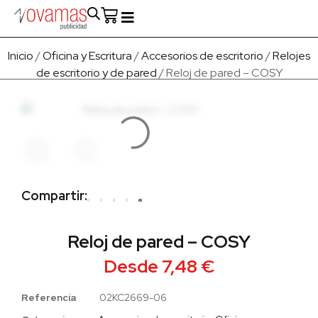
Fabricado en Europa
Para empresas
Quienes Somos
Inicio
/
Oficina y Escritura
/
Accesorios de escritorio
/
Relojes
de escritorio y de pared
/ Reloj de pared – COSY
Compartir:
Reloj de pared – COSY
Desde
7,48
€
Referencia
02KC2669-06