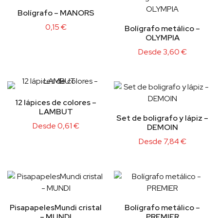
Bolígrafo – MANORS
0,15
€
Bolígrafo metálico –
OLYMPIA
Desde
3,60
€
12 lápices de colores –
LAMBUT
Set de boligrafo y lápiz –
Desde
0,61
€
DEMOIN
Desde
7,84
€
PisapapelesMundi cristal
Bolígrafo metálico –
– MUNDI
PREMIER