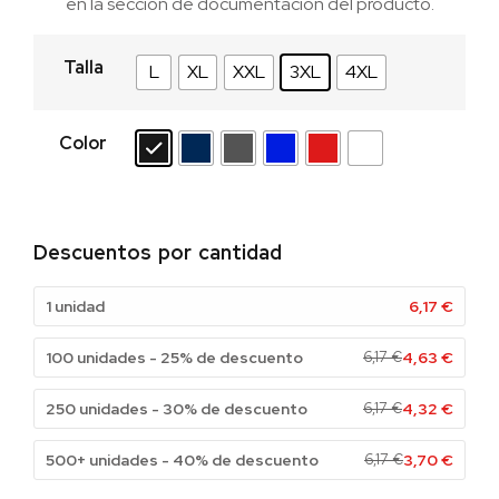
en la sección de documentación del producto.
Talla
L
XL
XXL
3XL
4XL
Color
Descuentos por cantidad
1 unidad
6,17
€
100 unidades - 25% de descuento
6,17
€
4,63
€
250 unidades - 30% de descuento
6,17
€
4,32
€
500+ unidades - 40% de descuento
6,17
€
3,70
€