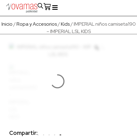
Fabricado en Europa
Para empresas
Quienes Somos
Inicio
/
Ropa y Accesorios
/
Kids
/ IMPERIAL niños camiseta190
– IMPERIAL LSL KIDS
Compartir: