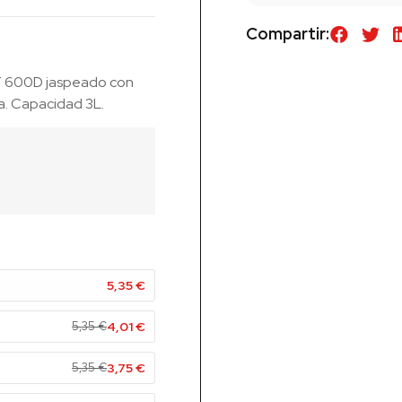
Compartir:
ET 600D jaspeado con
ma. Capacidad 3L.
5,35
€
5,35
€
4,01
€
5,35
€
3,75
€