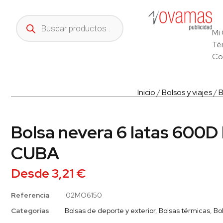
Mi
Té
Co
Inicio
/
Bolsos y viajes
/
B
Bolsa nevera 6 latas 600D
CUBA
Desde
3,21
€
Referencia
02MO6150
Categorias
Bolsas de deporte y exterior
,
Bolsas térmicas
,
Bol