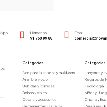
sApp
Llámanos
Email
91 760 99 88
comercial@nova
Categorías
Categorías
tos
Acc. para la cabeza y multiusos
Lanyards y e
Aire libre y ocio
Regalos de 
Bebidas y comidas
Tecnología
Bolsos y viajes
Niños y Jue
Cocina y accesorios
Oficina y Escr
Herramientas y llaveros
Paraguas y R