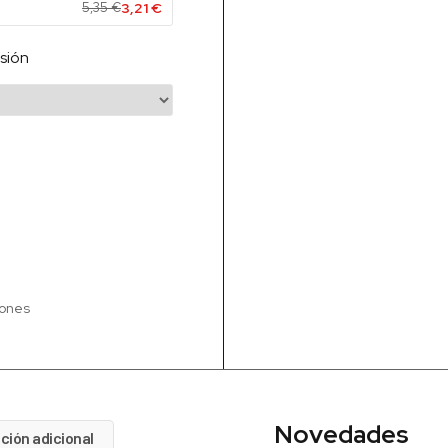
5,35
€
3,21
€
sión
iones
Novedades
ción adicional