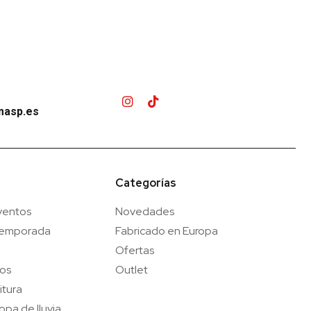
masp.es
Categorías
ventos
Novedades
temporada
Fabricado en Europa
Ofertas
gos
Outlet
itura
opa de lluvia