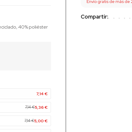
Envío gratis de más de
Compartir:
eciclado, 40% poliéster
7,14
€
7,14
€
5,36
€
7,14
€
5,00
€