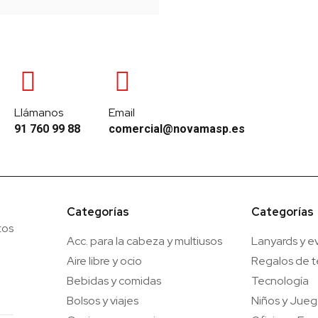
Llámanos
Email
91 760 99 88
comercial@novamasp.es
Categorías
Categorías
tos
Acc. para la cabeza y multiusos
Lanyards y e
Aire libre y ocio
Regalos de 
Bebidas y comidas
Tecnología
Bolsos y viajes
Niños y Jue