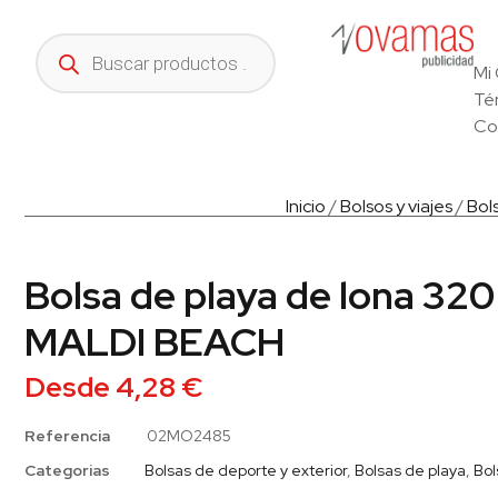
Mi
Té
Co
Inicio
/
Bolsos y viajes
/
Bol
Bolsa de playa de lona 320
MALDI BEACH
Desde
4,28
€
Referencia
02MO2485
Categorias
Bolsas de deporte y exterior
,
Bolsas de playa
,
Bol