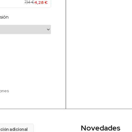
7,14
€
4,28
€
sión
iones
Novedades
ción adicional