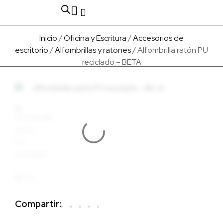
Fabricado en Europa
Para empresas
Quienes Somos
Inicio
/
Oficina y Escritura
/
Accesorios de
escritorio
/
Alfombrillas y ratones
/ Alfombrilla ratón PU
reciclado – BETA
Compartir: