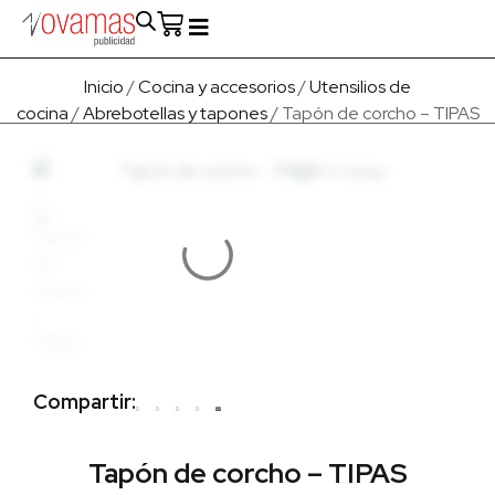
Fabricado en Europa
Para empresas
Quienes Somos
Inicio
/
Cocina y accesorios
/
Utensilios de
cocina
/
Abrebotellas y tapones
/ Tapón de corcho – TIPAS
Compartir:
Tapón de corcho – TIPAS