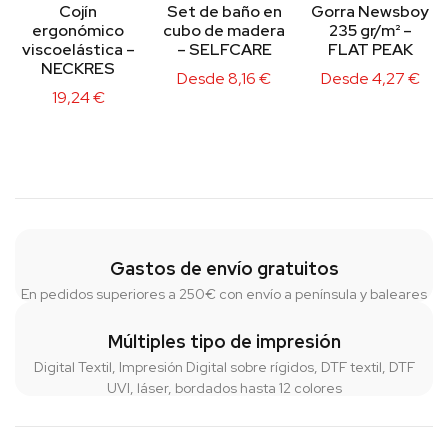
Cojín
Set de baño en
Gorra Newsboy
ergonómico
cubo de madera
235 gr/m² –
viscoelástica –
– SELFCARE
FLAT PEAK
NECKRES
Desde
8,16
€
Desde
4,27
€
19,24
€
Gastos de envío gratuitos
En pedidos superiores a 250€ con envío a península y baleares
Múltiples tipo de impresión
Digital Textil, Impresión Digital sobre rígidos, DTF textil, DTF
UVI, láser, bordados hasta 12 colores